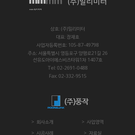
(주)밀리미터
"몰"은 이 약관의 내용과 상호 및 대표자 성명, 영업소
소재지 주소(소비자의 불만을 처리할 수 있는 곳의 주소를
포함), 전화번호·모사전송번호·전자우편주소,
사업자등록번호, 통신판매업 신고번호,
상호: (주)밀리미터
개인정보관리책임자 등을 이용자가 쉽게 알 수 있도록
대표: 장재호
사이버몰의 초기 서비스화면(전면)에 게시합니다. 다만,
사업자등록번호: 105-87-49798
약관의 내용은 이용자가 연결화면을 통하여 볼 수 있도록
주소: 서울특별시 영등포구 양평로21길 26
할 수 있습니다.
선유도아이에스비즈타워1차 1407호
"몰"은 이용자가 약관에 동의하기에 앞서 약관에
Tel: 02-2691-0488
정하여져 있는 내용 중 청약철회·배송책임·환불조건 등과
Fax: 02-332-9515
같은 중요한 내용을 이용자가 이해할 수 있도록 별도의
연결화면 또는 팝업화면 등을 제공하여 이용자의 확인을
구하여야 합니다.
(주)풍작
"몰"은 「전자상거래 등에서의 소비자보호에 관한 법률」,
「약관의 규제에 관한 법률」, 「전자문서 및
전자거래기본법」, 「전자금융거래법」, 「전자서명법」,
회사소개
사업영역
「정보통신망 이용촉진 및 정보보호 등에 관한 법률」,
시공사례
자료실
「방문판매 등에 관한 법률」, 「소비자기본법」 등 관련 법을