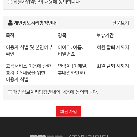
회원가입약관의 내용에 동의합니다.
성질에 반하지 않는 한 이 약관을 준용합니다.」
제2조 정의
개인정보처리방침안내
전문보기
"몰" 이란 "회사"가 재화 또는 용역(이하 "재화 등" 이라
목적
항목
보유기간
함)을 이용자에게 제공하기 위하여 컴퓨터등
정보통신설비를 이용하여 재화 등을 거래할 수 있도록
이용자 식별 및 본인여부
아이디, 이름,
회원 탈퇴 시까지
설정한 가상의 영업장을 말하며, 아울러 사이버몰을
확인
비밀번호
운영하는 사업자의 의미로도 사용합니다.
고객서비스 이용에 관한
연락처 (이메일,
회원 탈퇴 시까지
"이용자"란 "몰"에 접속하여 이 약관에 따라 "몰"이
통지, CS대응을 위한
휴대전화번호)
제공하는 서비스를 받는 회원 및 비회원을 말합니다.
이용자 식별
'회원'이라 함은 “몰”에 회원등록을 한 자로서, 계속적으로
개인정보처리방침안내의 내용에 동의합니다.
"몰"이 제공하는 서비스를 이용할 수 있는 자를 말합니다.
'비회원'이라 함은 회원에 가입하지 않고 "몰"이 제공하는
회원가입
서비스를 이용하는 자를 말합니다.
제3조 약관 등의 명시와 설명 및 개정